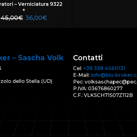
ratori – Verniciatura 9322
+
45,00
€
36,00
€
ker – Sascha Volk
Contatti
3
Cel:
+39 338 4560131
E-Mail:
info@blu-broker.
zolo dello Stella (UD)
Pec: volksaschapec@pec.
P.IVA: 03676860277
C.F.: VLKSCH71S07Z112B