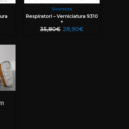
Sicurezza
tura
Respiratori – Verniciatura 9310
+
35,80
€
28,90
€
11