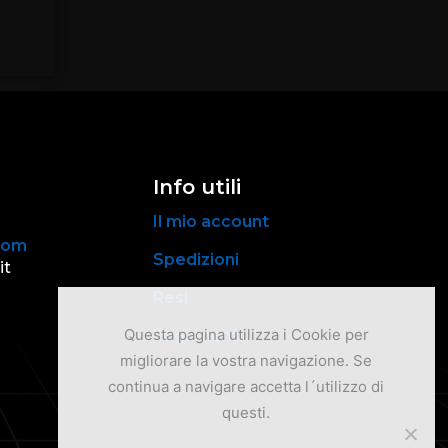
Info utili
Il mio account
com
Spedizioni
it
Resi
Questa pagina utilizza i Cookie per
Pagamenti
migliorare la vostra navigazione. Se
continua a navigare accetta l´utilizzo di
questi.