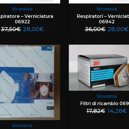
Sicurezza
Sicurezza
piratore – Verniciatura
Respiratori – Vernicia
06922
06942
37,50
€
28,00
€
36,00
€
28,00
€
Sicurezza
Filtri di ricambio 069
17,82
€
14,26
€
Sicurezza