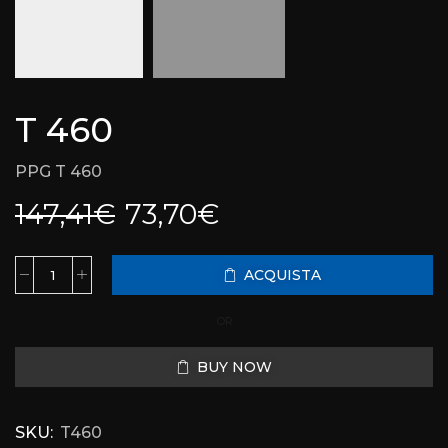
T 460
PPG T 460
147,41
€
73,70
€
ACQUISTA
OR
BUY NOW
SKU:
T460