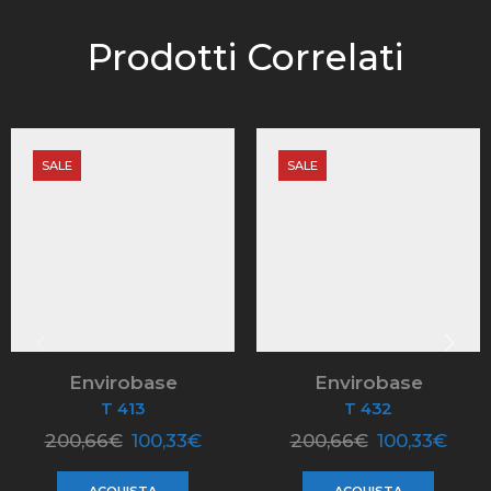
Prodotti Correlati
SALE
SALE
Envirobase
Envirobase
T 413
T 432
200,66
€
100,33
€
200,66
€
100,33
€