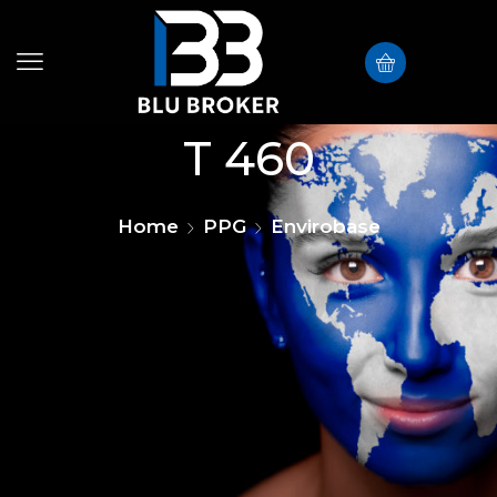
T 460
Home
PPG
Envirobase