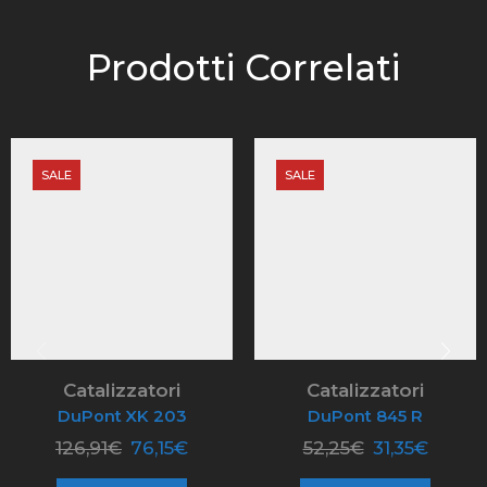
Prodotti Correlati
SALE
SALE
Catalizzatori
Catalizzatori
DuPont XK 203
DuPont 845 R
126,91
€
76,15
€
52,25
€
31,35
€