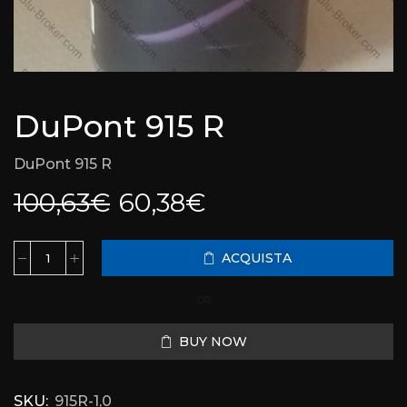
DuPont 915 R
DuPont 915 R
100,63
€
60,38
€
ACQUISTA
OR
BUY NOW
SKU:
915R-1,0