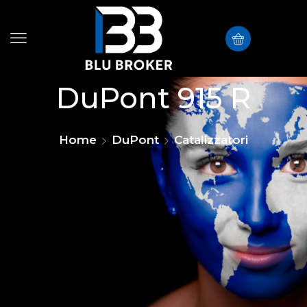
DuPont 915 R
Home
DuPont
Catalizzatori