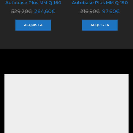
Autobase Plus MM Q 160
Autobase Plus MM Q 190
529,20
€
264,60
€
216,90
€
97,60
€
ACQUISTA
ACQUISTA