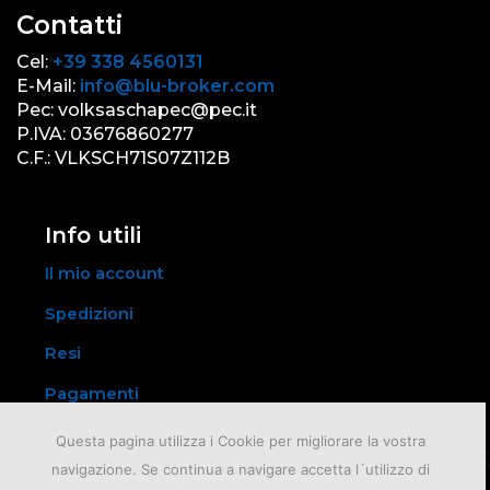
Contatti
Cel:
+39 338 4560131
E-Mail:
info@blu-broker.com
Pec: volksaschapec@pec.it
P.IVA: 03676860277
C.F.: VLKSCH71S07Z112B
Info utili
Il mio account
Spedizioni
Resi
Pagamenti
Questa pagina utilizza i Cookie per migliorare la vostra
navigazione. Se continua a navigare accetta l´utilizzo di